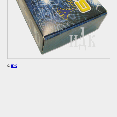
©
IDK